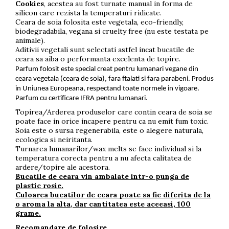
Cookies
, acestea au fost turnate manual in forma de
silicon care rezista la temperaturi ridicate.
Ceara de soia folosita este vegetala, eco-friendly,
biodegradabila, vegana si cruelty free (nu este testata pe
animale).
Aditivii vegetali sunt selectati astfel incat bucatile de
ceara sa aiba o performanta excelenta de topire.
Parfum folosit este special creat pentru lumanari vegane din
ceara vegetala (ceara de soia), fara ftalati si fara parabeni. Produs
in Uniunea Europeana, respectand toate normele in vigoare.
Parfum cu certificare IFRA pentru lumanari.
Topirea/Arderea produselor care contin ceara de soia se
poate face in orice incapere pentru ca nu emit fum toxic.
Soia este o sursa regenerabila, este o alegere naturala,
ecologica si neiritanta.
Turnarea lumanarilor/wax melts se face individual si la
temperatura corecta pentru a nu afecta calitatea de
ardere/topire ale acestora.
Bucatile de ceara vin ambalate intr-o punga de
plastic rosie.
Culoarea bucatilor de ceara poate sa fie diferita de la
o aroma la alta, dar cantitatea este aceeasi, 100
grame.
Recomandare de folosire