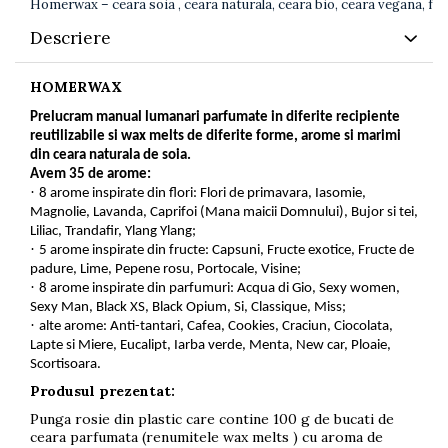
Homerwax – ceara soia , ceara naturala, ceara bio, ceara vegana, fara
Descriere
HOMERWAX
Prelucram manual lumanari parfumate in diferite recipiente
reutilizabile si wax melts de diferite forme, arome si marimi
din ceara naturala de soia.
Avem 35 de arome:
·
8 arome inspirate din flori: Flori de primavara, Iasomie,
Magnolie, Lavanda, Caprifoi (Mana maicii Domnului), Bujor si tei,
Liliac, Trandafir, Ylang Ylang;
·
5 arome inspirate din fructe: Capsuni, Fructe exotice, Fructe de
padure, Lime, Pepene rosu, Portocale, Visine;
·
8 arome inspirate din parfumuri: Acqua di Gio, Sexy women,
Sexy Man, Black XS, Black Opium, Si, Classique, Miss;
·
alte arome: Anti-tantari, Cafea, Cookies, Craciun, Ciocolata,
Lapte si Miere, Eucalipt, Iarba verde, Menta, New car, Ploaie,
Scortisoara.
Produsul prezentat:
Punga rosie din plastic care contine 100 g de bucati de
ceara parfumata (renumitele wax melts ) cu aroma de