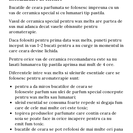
Bucatile de ceara parfumata se folosesc impreuna cu un
vas de ceramica special si cu lumanari tip pastila.
Vasul de ceramica special pentru wax melts are partea de
sus mai adanca decat vasele obisnuite pentru
aromaterapie.
Daca folositi pentru prima data wax melts, puneti pentru
inceput in vas 1-2 bucati pentru a nu curge in momentul in
care ceara devine lichida.
Pentru orice vas de ceramica recomandarea este sa nu
lasati lumanarea tip pastila aprinsa mai mult de 4 ore.
Diferentele intre wax melts si uleiurile esentiale care se
folosesc pentru aromaterapie sunt:
pentru a da miros bucatilor de ceara se
foloseste parfum sau ulei de parfum special concepute
pentru wax melts sau lumanari;
uleiul esential se consuma foarte repede si degaja fum
care de cele mai multe ori este toxic;
topirea produselor parfumate care contin ceara de
soia se poate face in orice incapere pentru ca nu
emit fum toxic.
bucatile de ceara se pot refolosi de mai multe ori pana