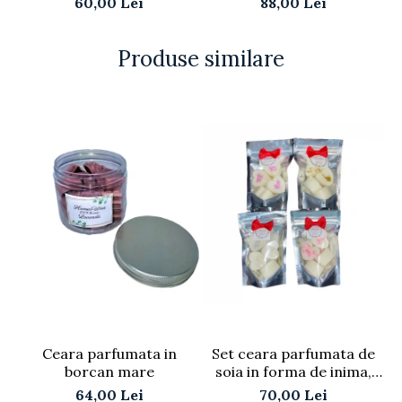
60,00 Lei
88,00 Lei
Produse similare
Ceara parfumata in
Set ceara parfumata de
borcan mare
soia in forma de inima,
200 g
64,00 Lei
70,00 Lei