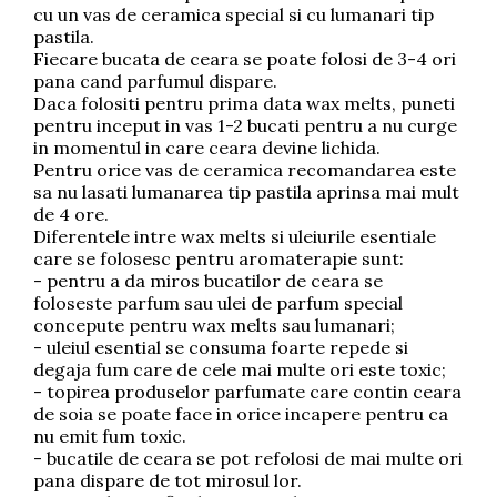
cu un vas de ceramica special si cu lumanari tip
pastila.
Fiecare bucata de ceara se poate folosi de 3-4 ori
pana cand parfumul dispare.
Daca folositi pentru prima data wax melts, puneti
pentru inceput in vas 1-2 bucati pentru a nu curge
in momentul in care ceara devine lichida.
Pentru orice vas de ceramica recomandarea este
sa nu lasati lumanarea tip pastila aprinsa mai mult
de 4 ore.
Diferentele intre wax melts si uleiurile esentiale
care se folosesc pentru aromaterapie sunt:
- pentru a da miros bucatilor de ceara se
foloseste parfum sau ulei de parfum special
concepute pentru wax melts sau lumanari;
- uleiul esential se consuma foarte repede si
degaja fum care de cele mai multe ori este toxic;
- topirea produselor parfumate care contin ceara
de soia se poate face in orice incapere pentru ca
nu emit fum toxic.
- bucatile de ceara se pot refolosi de mai multe ori
pana dispare de tot mirosul lor.