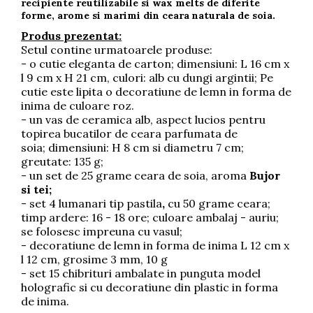
recipiente reutilizabile si wax melts de diferite
forme, arome si marimi din ceara naturala de soia.
Produs prezentat:
Setul contine urmatoarele produse:
- o cutie eleganta de carton; dimensiuni: L 16 cm x
l 9 cm x H 21 cm, culori: alb cu dungi argintii; Pe
cutie este lipita o decoratiune de lemn in forma de
inima de culoare roz.
- un vas de ceramica alb, aspect lucios pentru
topirea bucatilor de ceara parfumata de
soia; dimensiuni: H 8 cm si diametru 7 cm;
greutate: 135 g;
- un set de 25 grame ceara de soia, aroma
Bujor
si tei;
- set 4 lumanari tip pastila
,
cu
50 grame ceara;
timp ardere: 16 - 18 ore; culoare ambalaj - auriu;
se folosesc impreuna cu vasul;
- decoratiune de lemn in forma de inima L 12 cm x
l 12 cm, grosime 3 mm, 10 g
- set 15 chibrituri ambalate in punguta model
holografic si cu decoratiune din plastic in forma
de inima.