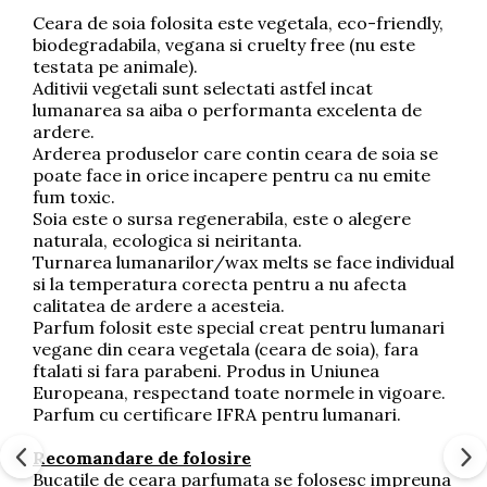
Ceara de soia folosita este vegetala, eco-friendly,
biodegradabila, vegana si cruelty free (nu este
testata pe animale).
Aditivii vegetali sunt selectati astfel incat
lumanarea sa aiba o performanta excelenta de
ardere.
Arderea produselor care contin ceara de soia se
poate face in orice incapere pentru ca nu emite
fum toxic.
Soia este o sursa regenerabila, este o alegere
naturala, ecologica si neiritanta.
Turnarea lumanarilor/wax melts se face individual
si la temperatura corecta pentru a nu afecta
calitatea de ardere a acesteia.
Parfum folosit este special creat pentru lumanari
vegane din ceara vegetala (ceara de soia), fara
ftalati si fara parabeni. Produs in Uniunea
Europeana, respectand toate normele in vigoare.
Parfum cu certificare IFRA pentru lumanari.
Recomandare de folosire
Bucatile de ceara parfumata se folosesc impreuna