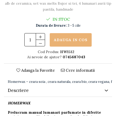
alb de ceramica, set wax melts Bujor si tei, 4 lumanari aurii tip
pastila, handmade
IN STOC
Durata de livrare:
3 - 5 zile
ADAUGA IN COS
Cod Produs:
HW1512
Ai nevoie de ajutor?
0745687043
Adauga la Favorite
Cere informatii
Homerwax – ceara soia , ceara naturala, ceara bio, ceara vegana, fara
Descriere
HOMERWAX
Prelucram manual lumanari parfumate in diferite