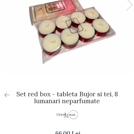
Set red box - tableta Bujor si tei, 8
lumanari neparfumate
66,00 Lei