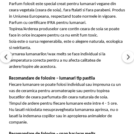
Parfum folosit este special creat pentru lumanari vegane din
ceara vegetala (ceara de soia), fara ftalati si fara parabeni. Produs
in Uniunea Europeana, respectand toate normele in vigoare.
Parfum cu certificare IFRA pentru lumanari.
Topirea/Arderea produselor care contin ceara de soia se poate
face in orice incapere pentru ca nu emit fum toxic.
Soia este o sursa regenerabila, este o alegere naturala, ecologica
si neiritanta.
Turnarea lumanarilor/wax melts se face individual si la
temperatura corecta pentru a nu afecta calitatea de
ardere/topire ale acestora.
Recomandare de folosire – lumanari tip pastila
Fiecare lumanare se poate folosi individual sau impreuna cu un
vas de ceramica pentru aromaterapie sau pentru topirea
bucatilor de ceara parfumata din ceara naturala de soia.
Timpul de ardere pentru fiecare lumanare este intre 4 - 5 ore.
Nu lasati niciodata nesupravegheata lumanarea aprinsa, nu o
lasati la indemana copiilor sau in apropierea animalelor de
companie.