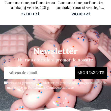
Lumanari neparfumate cu
Lumanari neparfumate,
Se
ambajaj verde, 128 g
ambalaj rosu si verde, 128
4
g
27,00 Lei
28,00 Lei
Newsletter
Nu rata ofertele si promotiile noastre
Vreau sa primesc newsletter cu promotiile magazinului. Afla
mai multe in
Politica de Confidentialitate