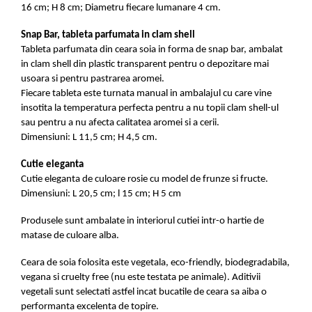
16 cm; H 8 cm; Diametru fiecare lumanare 4 cm.
Snap Bar, tableta parfumata in clam shell
Tableta parfumata din ceara soia in forma de snap bar, ambalat
in clam shell din plastic transparent pentru o depozitare mai
usoara si pentru pastrarea aromei.
Fiecare tableta este turnata manual in ambalajul cu care vine
insotita la temperatura perfecta pentru a nu topii clam shell-ul
sau pentru a nu afecta calitatea aromei si a cerii.
Dimensiuni: L 11,5 cm; H 4,5 cm.
Cutie eleganta
Cutie eleganta de culoare rosie cu model de frunze si fructe.
Dimensiuni: L 20,5 cm; l 15 cm; H 5 cm
Produsele sunt ambalate in interiorul cutiei intr-o hartie de
matase de culoare alba.
Ceara de soia folosita este vegetala, eco-friendly, biodegradabila,
vegana si cruelty free (nu este testata pe animale). Aditivii
vegetali sunt selectati astfel incat bucatile de ceara sa aiba o
performanta excelenta de topire.