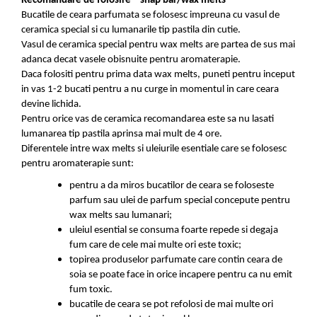
Recomandare de folosire – snap bar/wax melts
Bucatile de ceara parfumata se folosesc impreuna cu vasul de
ceramica special si cu lumanarile tip pastila din cutie.
Vasul de ceramica special pentru wax melts are partea de sus mai
adanca decat vasele obisnuite pentru aromaterapie.
Daca folositi pentru prima data wax melts, puneti pentru inceput
in vas 1-2 bucati pentru a nu curge in momentul in care ceara
devine lichida.
Pentru orice vas de ceramica recomandarea este sa nu lasati
lumanarea tip pastila aprinsa mai mult de 4 ore.
Diferentele intre wax melts si uleiurile esentiale care se folosesc
pentru aromaterapie sunt:
pentru a da miros bucatilor de ceara se foloseste
parfum sau ulei de parfum special concepute pentru
wax melts sau lumanari;
uleiul esential se consuma foarte repede si degaja
fum care de cele mai multe ori este toxic;
topirea produselor parfumate care contin ceara de
soia se poate face in orice incapere pentru ca nu emit
fum toxic.
bucatile de ceara se pot refolosi de mai multe ori