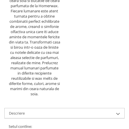
ceara soia si bucatile de ceara
parfumata de la Homerwax.
Fiecare lumanare este atent
turnata pentru a obtine
combinatii perfect echilibrate
de arome, creand o simfonie
olfactiva unica care iti aduce
aminte de momentele fericite
din viata ta. Transformati casa
si birou intr-o oaza de liniste
cu notele delicate cu cea mai
aleasa selectie de parfumuri,
realizate de mine. Prelucrez
manual lumanari parfumate
in diferite recipiente
reutilizabile si wax melts de
diferite forme, culori, arome si
marimi din ceara naturala de
soia.
Descriere
Setul contine: