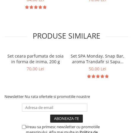
PRODUSE SIMILARE
Set ceara parfumata de soia
Set SPA Monday, Snap Bar,
in forma de inima, 200 g
aroma Trandafir si Sapun
natural, Tricolor, Techir,
70,00 Lei
50,00 Lei
Apa salina si namol
Newsletter
Nu rata ofertele si promotiile noastre
Vreau sa primesc newsletter cu promotiile
magazinului. Afla mai multe in
Politica de