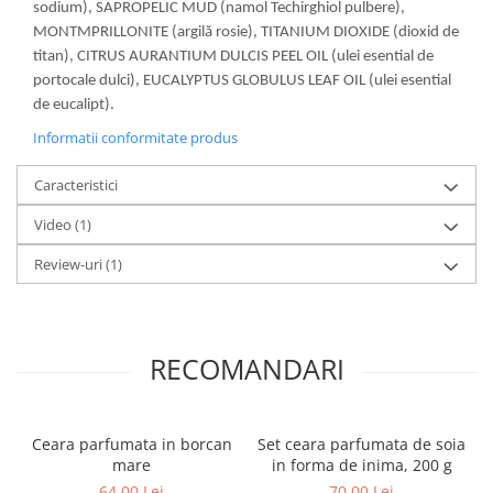
sodium), SAPROPELIC MUD (namol Techirghiol pulbere),
MONTMPRILLONITE (argilă rosie), TITANIUM DIOXIDE (dioxid de
titan), CITRUS AURANTIUM DULCIS PEEL OIL (ulei esential de
portocale dulci), EUCALYPTUS GLOBULUS LEAF OIL (ulei esential
de eucalipt).
Informatii conformitate produs
Caracteristici
Video
(1)
Review-uri
(1)
RECOMANDARI
Ceara parfumata in borcan
Set ceara parfumata de soia
mare
in forma de inima, 200 g
64,00 Lei
70,00 Lei