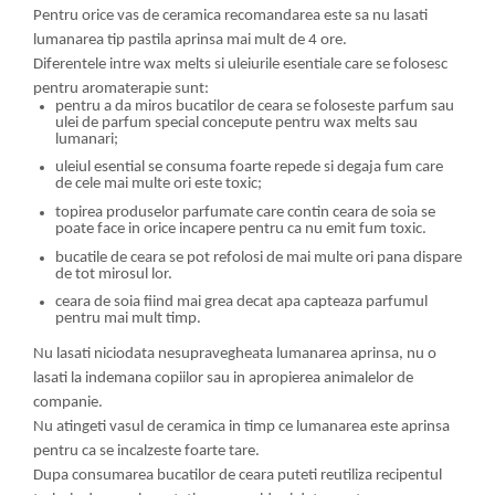
Pentru orice vas de ceramica recomandarea este sa nu lasati
lumanarea tip pastila aprinsa mai mult de 4 ore.
Diferentele intre wax melts si uleiurile esentiale care se folosesc
pentru aromaterapie sunt:
pentru a da miros bucatilor de ceara se foloseste parfum sau
ulei de parfum special concepute pentru wax melts sau
lumanari;
uleiul esential se consuma foarte repede si degaja fum care
de cele mai multe ori este toxic;
topirea produselor parfumate care contin ceara de soia se
poate face in orice incapere pentru ca nu emit fum toxic.
bucatile de ceara se pot refolosi de mai multe ori pana dispare
de tot mirosul lor.
ceara de soia fiind mai grea decat apa capteaza parfumul
pentru mai mult timp.
Nu lasati niciodata nesupravegheata lumanarea aprinsa, nu o
lasati la indemana copiilor sau in apropierea animalelor de
companie.
Nu atingeti vasul de ceramica in timp ce lumanarea este aprinsa
pentru ca se incalzeste foarte tare.
Dupa consumarea bucatilor de ceara puteti reutiliza recipentul