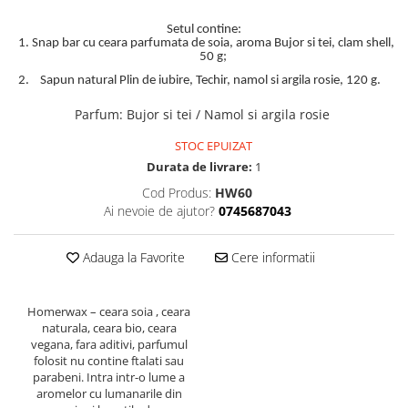
Setul contine:
Snap bar cu ceara parfumata de soia, aroma Bujor si tei, clam shell,
50 g;
Sapun natural Plin de iubire, Techir, namol si argila rosie, 120 g.
Parfum
:
Bujor si tei / Namol si argila rosie
STOC EPUIZAT
Durata de livrare:
1
Cod Produs:
HW60
Ai nevoie de ajutor?
0745687043
Adauga la Favorite
Cere informatii
Homerwax – ceara soia , ceara
naturala, ceara bio, ceara
vegana, fara aditivi, parfumul
folosit nu contine ftalati sau
parabeni. Intra intr-o lume a
aromelor cu lumanarile din