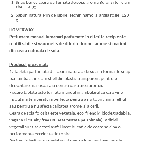
Snap bar cu ceara parfumata de soia, aroma Bujor si tei, clam
shell, 50 g;
Sapun natural Plin de iubire, Techir, namol si argila rosie, 120
g.
HOMERWAX
Prelucram manual lumanari parfumate in diferite recipiente
reutilizabile si wax melts de diferite forme, arome si marimi
din ceara naturala de soia.
Produsul prezentat:
1. Tableta parfumata din ceara naturala de soia in forma de snap
bar, ambalat in clam shell din plastic transparent pentru o
depozitare mai usoara si pentru pastrarea aromei.
Fiecare tableta este turnata manual in ambalajul cu care vine
insotita la temperatura perfecta pentru a nu topii clam shell-ul
sau pentru a nu afecta calitatea aromei si a cerii.
Ceara de soia folosita este vegetala, eco-friendly, biodegradabila,
vegana si cruelty free (nu este testata pe animale). Aditivii
vegetali sunt selectati astfel incat bucatile de ceara sa aiba o
performanta excelenta de topire.