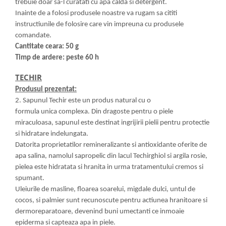
trebuie doar sa-l curatati cu apa calda si detergent.
Inainte de a folosi produsele noastre va rugam sa cititi
instructiunile de folosire care vin impreuna cu produsele
comandate.
Cantitate ceara: 50 g
Timp de ardere: peste 60 h
TECHIR
Produsul prezentat:
2. Sapunul Techir este un produs natural cu o
formula unica complexa. Din dragoste pentru o piele
miraculoasa, sapunul este destinat ingrijirii pielii pentru protectie
si hidratare indelungata.
Datorita proprietatilor remineralizante si antioxidante oferite de
apa salina, namolul sapropelic din lacul Techirghiol si argila rosie,
pielea este hidratata si hranita in urma tratamentului cremos si
spumant.
Uleiurile de masline, floarea soarelui, migdale dulci, untul de
cocos, si palmier sunt recunoscute pentru actiunea hranitoare si
dermoreparatoare, devenind buni umectanti ce inmoaie
epiderma si capteaza apa in piele.