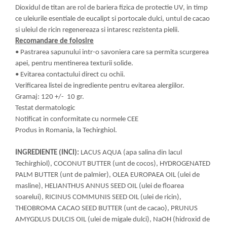
Dioxidul de titan are rol de bariera fizica de protectie UV, in timp
ce uleiurile esentiale de eucalipt si portocale dulci, untul de cacao
si uleiul de ricin regenereaza si intaresc rezistenta pielii.
Recomandare de folosire
• Pastrarea sapunului intr-o savoniera care sa permita scurgerea
apei, pentru mentinerea texturii solide.
• Evitarea contactului direct cu ochii.
Verificarea listei de ingrediente pentru evitarea alergiilor.
Gramaj: 120 +/- 10 gr.
Testat dermatologic
Notificat in conformitate cu normele CEE
Produs in Romania, la Techirghiol.
INGREDIENTE (INCI):
LACUS AQUA (apa salina din lacul
Techirghiol), COCONUT BUTTER (unt de cocos), HYDROGENATED
PALM BUTTER (unt de palmier), OLEA EUROPAEA OIL (ulei de
masline), HELIANTHUS ANNUS SEED OIL (ulei de floarea
soarelui), RICINUS COMMUNIS SEED OIL (ulei de ricin),
THEOBROMA CACAO SEED BUTTER (unt de cacao), PRUNUS
AMYGDLUS DULCIS OIL (ulei de migale dulci), NaOH (hidroxid de