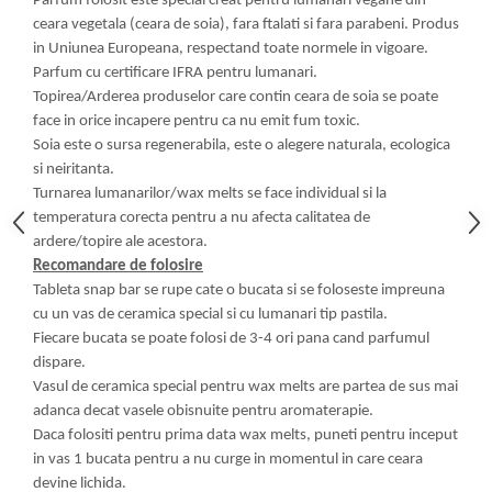
Parfum folosit este special creat pentru lumanari vegane din
ceara vegetala (ceara de soia), fara ftalati si fara parabeni. Produs
in Uniunea Europeana, respectand toate normele in vigoare.
Parfum cu certificare IFRA pentru lumanari.
Topirea/Arderea produselor care contin ceara de soia se poate
face in orice incapere pentru ca nu emit fum toxic.
Soia este o sursa regenerabila, este o alegere naturala, ecologica
si neiritanta.
Turnarea lumanarilor/wax melts se face individual si la
temperatura corecta pentru a nu afecta calitatea de
ardere/topire ale acestora.
Recomandare de folosire
Tableta snap bar se rupe cate o bucata si se foloseste impreuna
cu un vas de ceramica special si cu lumanari tip pastila.
Fiecare bucata se poate folosi de 3-4 ori pana cand parfumul
dispare.
Vasul de ceramica special pentru wax melts are partea de sus mai
adanca decat vasele obisnuite pentru aromaterapie.
Daca folositi pentru prima data wax melts, puneti pentru inceput
in vas 1 bucata pentru a nu curge in momentul in care ceara
devine lichida.