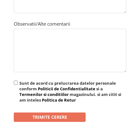
Observatii/Alte comentarii
Sunt de acord cu prelucrarea datelor personale
conform
Politicii de Confidentialitate
si a
Termenilor si conditiilor
magazinului. si am citit si
am inteles
Politica de Retur