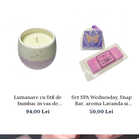
Lumanare cu fitil de
Set SPA Wednesday, Snap
S
bumbac in vas de
Bar, aroma Lavanda si
ceramica, 250 g
Sapun natural, Techir,
n
94,00 Lei
50,00 Lei
Namol si Lavanda