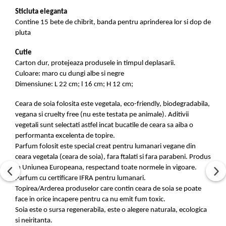
Sticluta eleganta
Contine 15 bete de chibrit, banda pentru aprinderea lor si dop de
pluta
Cutie
Carton dur, protejeaza produsele in timpul deplasarii.
Culoare: maro cu dungi albe si negre
Dimensiune: L 22 cm; l 16 cm; H 12 cm;
Ceara de soia folosita este vegetala, eco-friendly, biodegradabila,
vegana si cruelty free (nu este testata pe animale). Aditivii
vegetali sunt selectati astfel incat bucatile de ceara sa aiba o
performanta excelenta de topire.
Parfum folosit este special creat pentru lumanari vegane din
ceara vegetala (ceara de soia), fara ftalati si fara parabeni. Produs
in Uniunea Europeana, respectand toate normele in vigoare.
Parfum cu certificare IFRA pentru lumanari.
Topirea/Arderea produselor care contin ceara de soia se poate
face in orice incapere pentru ca nu emit fum toxic.
Soia este o sursa regenerabila, este o alegere naturala, ecologica
si neiritanta.