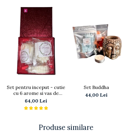
Set pentru inceput - cutie
Set Buddha
V
cu 6 arome si vas de
44,00 Lei
ceramica alb - model
64,00 Lei
dantela
Produse similare