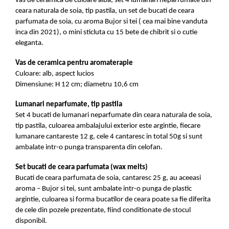
vas de ceramica de culoare alba, set 4 lumanari neparfumate din
ceara naturala de soia, tip pastila, un set de bucati de ceara
parfumata de soia, cu aroma Bujor si tei ( cea mai bine vanduta
inca din 2021), o mini sticluta cu 15 bete de chibrit si o cutie
eleganta.
Vas de ceramica pentru aromaterapie
Culoare: alb, aspect lucios
Dimensiune: H 12 cm; diametru 10,6 cm
Lumanari neparfumate, tip pastila
Set 4 bucati de lumanari neparfumate din ceara naturala de soia,
tip pastila, culoarea ambalajului exterior este argintie, fiecare
lumanare cantareste 12 g, cele 4 cantaresc in total 50g si sunt
ambalate intr-o punga transparenta din celofan.
Set bucati de ceara parfumata (wax melts)
Bucati de ceara parfumata de soia, cantaresc 25 g, au aceeasi
aroma – Bujor si tei, sunt ambalate intr-o punga de plastic
argintie, culoarea si forma bucatilor de ceara poate sa fie diferita
de cele din pozele prezentate, fiind conditionate de stocul
disponibil.