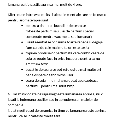
lumanarea tip pastila aprinsa mai mult de 4 ore.
Diferentele intre wax melts si uleiurile esentiale care se folosesc
pentru aromaterapie sunt:
pentru a da miros bucatilor de ceara se
foloseste parfum sau ulei de parfum special
concepute pentru wax melts sau lumanari;
uleiul esential se consuma foarte repede si degaja
fum care de cele mai multe ori este toxic;
topirea produselor parfumate care contin ceara de
soia se poate face in orice incapere pentru ca nu
emit fum toxic.
bucatile de ceara se pot refolosi de mai multe ori
pana dispare de tot mirosul lor.
ceara de soia fiind mai grea decat apa capteaza
parfumul pentru mai mult timp.
Nu lasati niciodata nesupravegheata lumanarea aprinsa, nu o
lasati la indemana copiilor sau in apropierea animalelor de
companie.
Nu atingeti vasul de ceramica in timp ce lumanarea este aprinsa
pentru ca se incalzeste foarte tare.