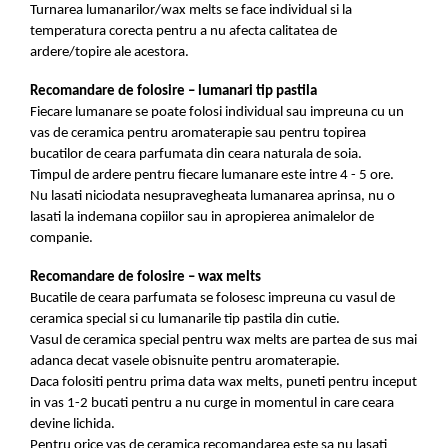
Turnarea lumanarilor/wax melts se face individual si la
temperatura corecta pentru a nu afecta calitatea de
ardere/topire ale acestora.
Recomandare de folosire – lumanari tip pastila
Fiecare lumanare se poate folosi individual sau impreuna cu un
vas de ceramica pentru aromaterapie sau pentru topirea
bucatilor de ceara parfumata din ceara naturala de soia.
Timpul de ardere pentru fiecare lumanare este intre 4 - 5 ore.
Nu lasati niciodata nesupravegheata lumanarea aprinsa, nu o
lasati la indemana copiilor sau in apropierea animalelor de
companie.
Recomandare de folosire – wax melts
Bucatile de ceara parfumata se folosesc impreuna cu vasul de
ceramica special si cu lumanarile tip pastila din cutie.
Vasul de ceramica special pentru wax melts are partea de sus mai
adanca decat vasele obisnuite pentru aromaterapie.
Daca folositi pentru prima data wax melts, puneti pentru inceput
in vas 1-2 bucati pentru a nu curge in momentul in care ceara
devine lichida.
Pentru orice vas de ceramica recomandarea este sa nu lasati