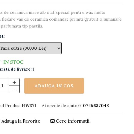
s de ceramica mare alb mat special pentru wax melts
 fiecare vas de ceramica comandat primiti gratuit o lumanare
parfumata tip pastila.
et
:
IN STOC
rata de livrare:
1
ADAUGA IN COS
od Produs:
HW371
Ai nevoie de ajutor?
0745687043
Adauga la Favorite
Cere informatii