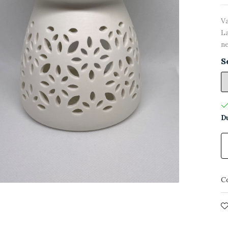
Va
La
ne
S
Du
C