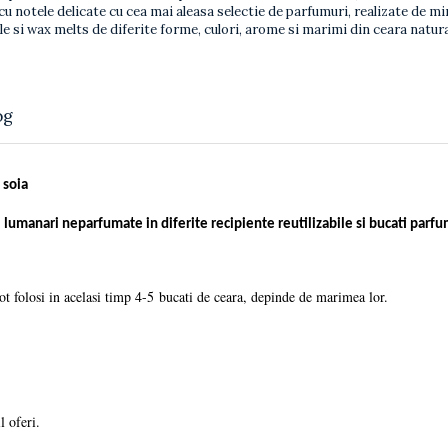
 cu notele delicate cu cea mai aleasa selectie de parfumuri, realizate de 
ile si wax melts de diferite forme, culori, arome si marimi din ceara natura
og
 soia
lumanari neparfumate in diferite recipiente reutilizabile si bucati parf
ot folosi in acelasi timp 4-5 bucati de ceara, depinde de marimea lor.
l oferi.