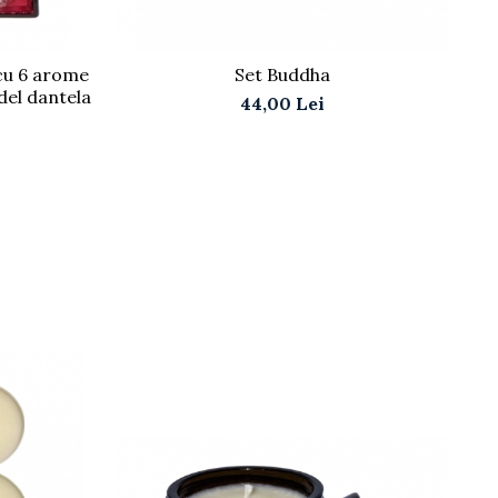
 cu 6 arome
Set Buddha
del dantela
44,00 Lei