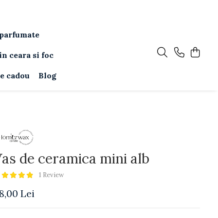
parfumate
in ceara si foc
e cadou
Blog
as de ceramica mini alb
1 Review
8,00 Lei