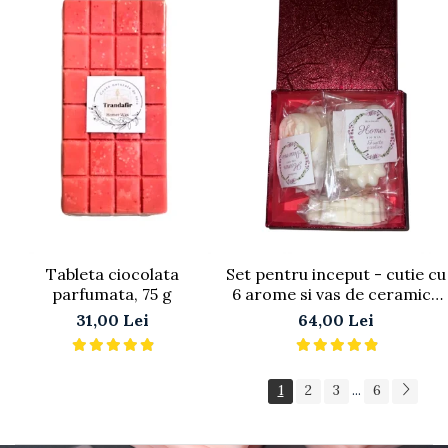
Tableta ciocolata
Set pentru inceput - cutie cu
parfumata, 75 g
6 arome si vas de ceramica
alb - model dantela
31,00 Lei
64,00 Lei
1
2
3
6
...