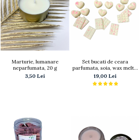
Marturie, lumanare
Set bucati de ceara
neparfumata, 20 g
parfumata, soia, wax melts,
25 g
3,50 Lei
19,00 Lei