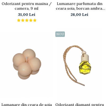
Odorizant pentru masina /
Lumanare parfumata din
camera, 9 ml
ceara soia, borcan ambra,
25 g
31,00 Lei
26,00 Lei
NOU
Lumanare din ceara de soia
Odorizant diamant pentru