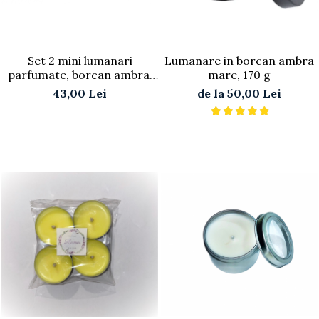
Set 2 mini lumanari
Lumanare in borcan ambra
parfumate, borcan ambra,
mare, 170 g
25 g/buc
43,00 Lei
de la 50,00 Lei