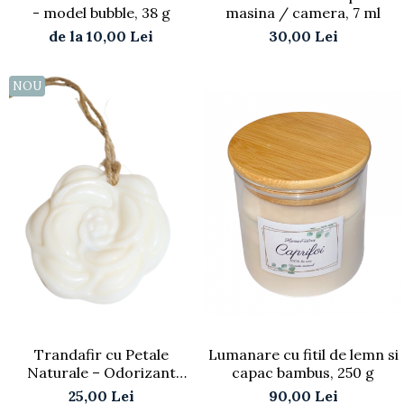
- model bubble, 38 g
masina / camera, 7 ml
de la 10,00 Lei
30,00 Lei
NOU
Trandafir cu Petale
Lumanare cu fitil de lemn si
Naturale – Odorizant
capac bambus, 250 g
Artizanal din ceara de soia,
25,00 Lei
90,00 Lei